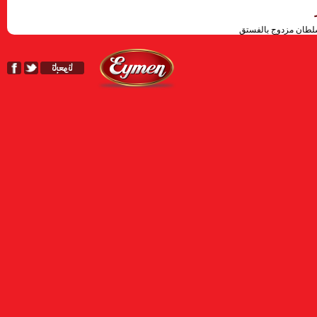
لطان مزدوج بالفستق