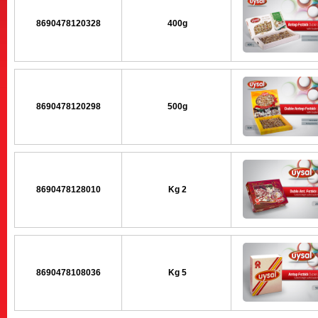
8690478120328
400g
8690478120298
500g
8690478128010
2 Kg
8690478108036
5 Kg