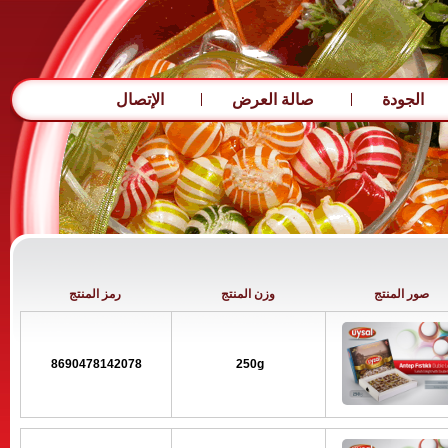
الجودة
صالة العرض
الإتصال
صور المنتج
وزن المنتج
رمز المنتج
8690478142078
250g