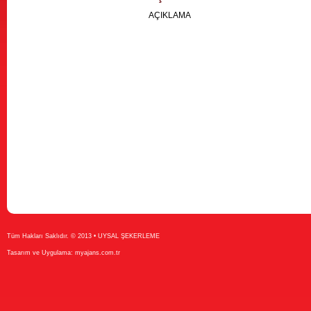
AÇIKLAMA
Tüm Hakları Saklıdır. © 2013 • UYSAL ŞEKERLEME
Tasarım ve Uygulama:
myajans.com.tr