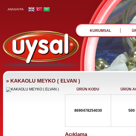
ANASAYFA
KURUMSAL
Ü
» KAKAOLU MEYKO ( ELVAN )
ÜRÜN KODU
ÜRÜN AĞ
8690478254030
500
Açıklama